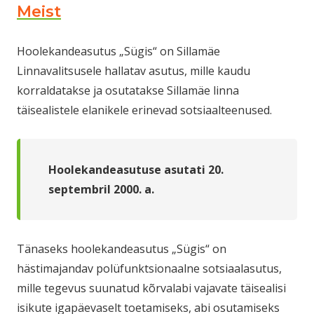
Meist
Hoolekandeasutus „Sügis“ on Sillamäe
Linnavalitsusele hallatav asutus, mille kaudu
korraldatakse ja osutatakse Sillamäe linna
täisealistele elanikele erinevad sotsiaalteenused.
Hoolekandeasutuse asutati 20.
septembril 2000. a.
Tänaseks hoolekandeasutus „Sügis“ on
hästimajandav polüfunktsionaalne sotsiaalasutus,
mille tegevus suunatud kõrvalabi vajavate täisealisi
isikute igapäevaselt toetamiseks, abi osutamiseks